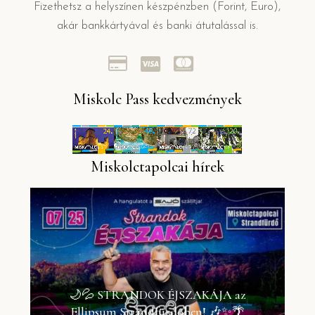
Fizethetsz a helyszínen készpénzben (Forint, Euro),
akár bankkártyával és banki átutalással is.
Miskolc Pass kedvezmények
Miskolctapolcai hírek
🌙💦 STRANDOK ÉJSZAKÁJA az
Ellipsum Strandfürdőben! 🎶✨🌴