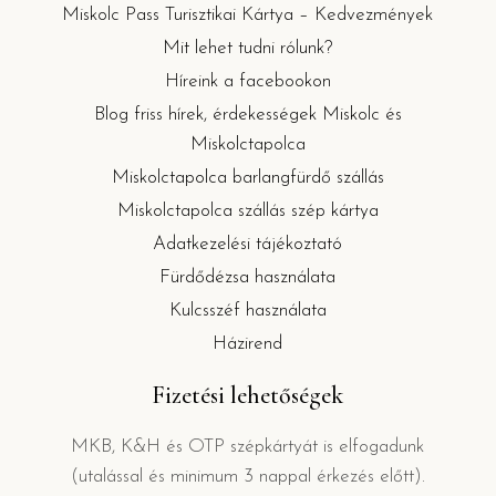
Miskolc Pass Turisztikai Kártya – Kedvezmények
Mit lehet tudni rólunk?
Híreink a facebookon
Blog friss hírek, érdekességek Miskolc és
Miskolctapolca
Miskolctapolca barlangfürdő szállás
Miskolctapolca szállás szép kártya
Adatkezelési tájékoztató
Fürdődézsa használata
Kulcsszéf használata
Házirend
Fizetési lehetőségek
MKB, K&H és OTP szépkártyát is elfogadunk
(utalással és minimum 3 nappal érkezés előtt).