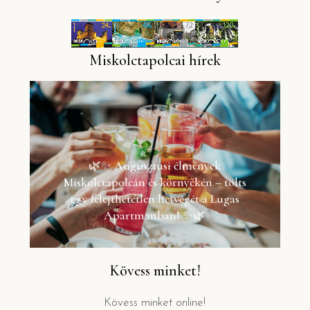
Miskolctapolcai hírek
🌿✨ Augusztusi élmények
Miskolctapolcán és környékén – tölts
egy felejthetetlen hétvégét a Lugas
Apartmanban! ✨🌿
Kövess minket!
Kövess minket online!