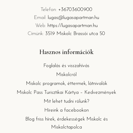
Telefon:
+36703600900
Email:
lugas@lugasapartman.hu
Web:
https://lugasapartman.hu
Címünk:
3519 Miskolc Brassói utca 50
Hasznos információk
Foglalás és visszahívás
Miskolcról
Miskolc programok, éttermek, látnivalók
Miskolc Pass Turisztikai Kártya – Kedvezmények
Mit lehet tudni rólunk?
Híreink a facebookon
Blog friss hírek, érdekességek Miskolc és
Miskolctapolca