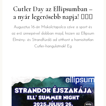
Cutler Day az Ellipsumban –
a nyár legerősebb napja! 🏋‍♂️🔥
Augusztus 16-án Miskolctapolca szíve a sport és
az erő ünnepével dobban majd, hiszen az Ellipsum
Élmény- és Strandfürdő ad otthont a hamisítatlan
Cutler-hangulatnak! Eg