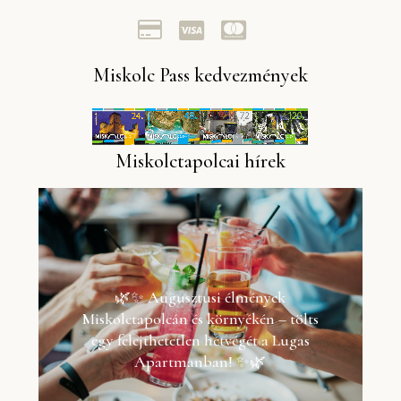
Miskolc Pass kedvezmények
Miskolctapolcai hírek
🌿✨ Augusztusi élmények
Miskolctapolcán és környékén – tölts
egy felejthetetlen hétvégét a Lugas
Apartmanban! ✨🌿