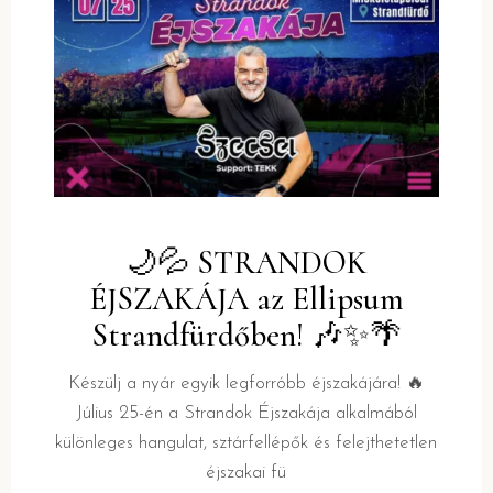
🌙💦 STRANDOK
ÉJSZAKÁJA az Ellipsum
Strandfürdőben! 🎶✨🌴
Készülj a nyár egyik legforróbb éjszakájára! 🔥
Július 25-én a Strandok Éjszakája alkalmából
különleges hangulat, sztárfellépők és felejthetetlen
éjszakai fü