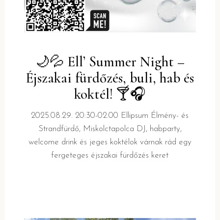
🌙💦 Ell’ Summer Night –
Éjszakai fürdőzés, buli, hab és
koktél! 🍸🎧
2025.08.29. 20:30-02.00 Ellipsum Élmény- és
Strandfürdő, Miskolctapolca DJ, habparty,
welcome drink és jeges koktélok várnak rád egy
fergeteges éjszakai fürdőzés keret