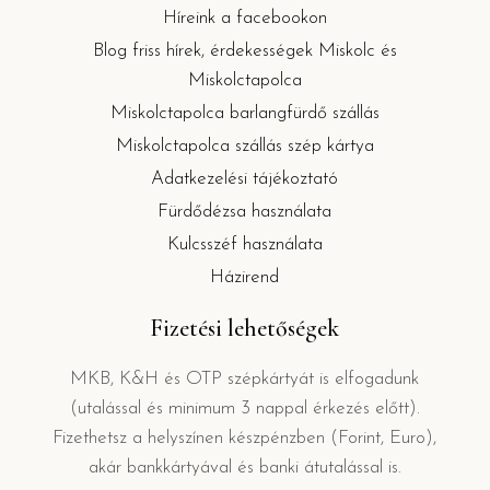
Híreink a facebookon
Blog friss hírek, érdekességek Miskolc és
Miskolctapolca
Miskolctapolca barlangfürdő szállás
Miskolctapolca szállás szép kártya
Adatkezelési tájékoztató
Fürdődézsa használata
Kulcsszéf használata
Házirend
Fizetési lehetőségek
MKB, K&H és OTP szépkártyát is elfogadunk
(utalással és minimum 3 nappal érkezés előtt).
Fizethetsz a helyszínen készpénzben (Forint, Euro),
akár bankkártyával és banki átutalással is.