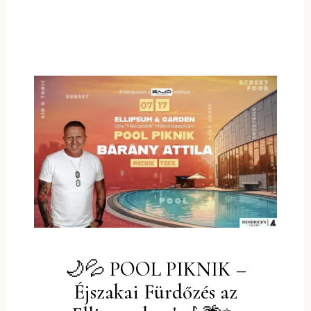
🌙💦 POOL PIKNIK –
Éjszakai Fürdőzés az