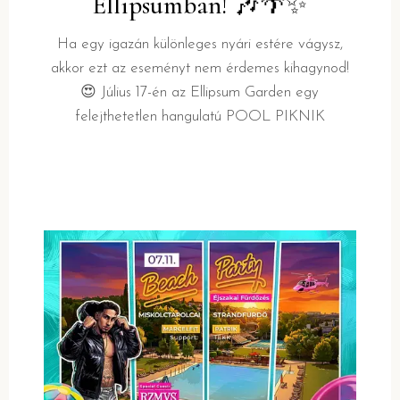
Ellipsumban! 🎶🌴✨
Ha egy igazán különleges nyári estére vágysz,
akkor ezt az eseményt nem érdemes kihagynod!
😍 Július 17-én az Ellipsum Garden egy
felejthetetlen hangulatú POOL PIKNIK