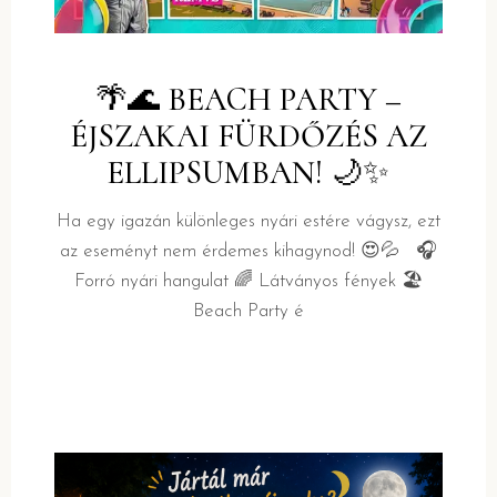
🌴🌊 BEACH PARTY –
ÉJSZAKAI FÜRDŐZÉS AZ
ELLIPSUMBAN! 🌙✨
Ha egy igazán különleges nyári estére vágysz, ezt
az eseményt nem érdemes kihagynod! 😍💦 🎧
Forró nyári hangulat 🌈 Látványos fények 🏖️
Beach Party é