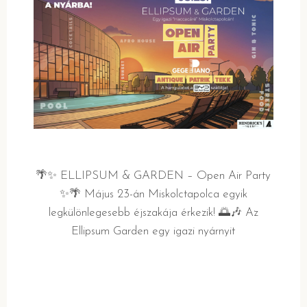
🌴✨ ELLIPSUM & GARDEN – Open Air Party
✨🌴 Május 23-án Miskolctapolca egyik
legkülönlegesebb éjszakája érkezik! 🌅🎶 Az
Ellipsum Garden egy igazi nyárnyit