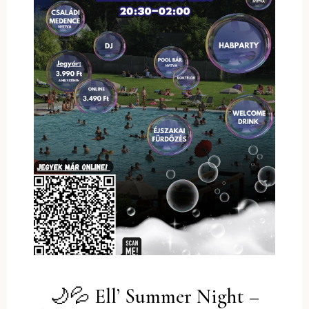
🌙💦 Ell’ Summer Night –