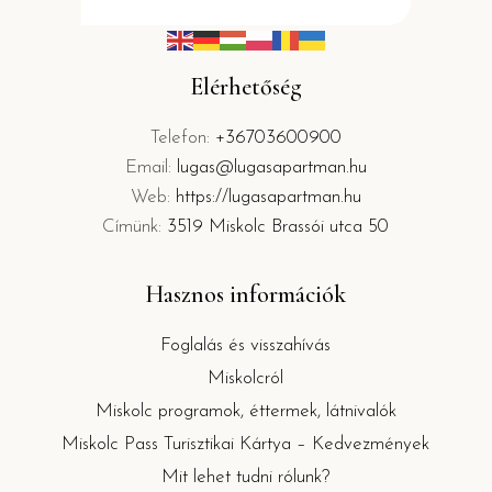
Elérhetőség
Telefon:
+36703600900
Email:
lugas@lugasapartman.hu
Web:
https://lugasapartman.hu
Címünk:
3519 Miskolc Brassói utca 50
Hasznos információk
Foglalás és visszahívás
Miskolcról
Miskolc programok, éttermek, látnivalók
Miskolc Pass Turisztikai Kártya – Kedvezmények
Mit lehet tudni rólunk?