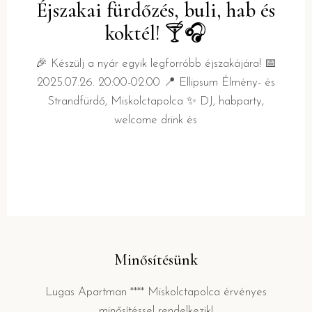
Éjszakai fürdőzés, buli, hab és
koktél! 🍸🎧
🎉 Készülj a nyár egyik legforróbb éjszakájára! 📅
2025.07.26. 20:00-02.00 📍 Ellipsum Élmény- és
Strandfürdő, Miskolctapolca ✨ DJ, habparty,
welcome drink és
Minősítésünk
Lugas Apartman **** Miskolctapolca érvényes
minősítéssel rendelkezik!