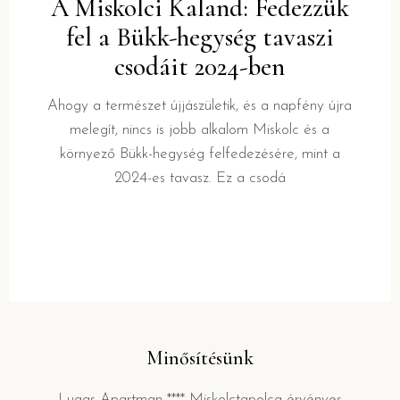
A Miskolci Kaland: Fedezzük
fel a Bükk-hegység tavaszi
csodáit 2024-ben
Ahogy a természet újjászületik, és a napfény újra
melegít, nincs is jobb alkalom Miskolc és a
környező Bükk-hegység felfedezésére, mint a
2024-es tavasz. Ez a csodá
Minősítésünk
Lugas Apartman **** Miskolctapolca érvényes