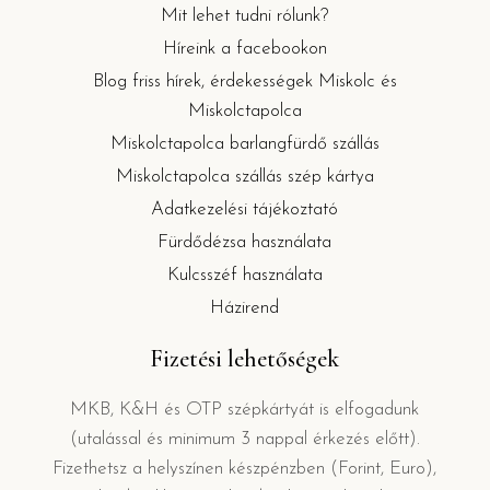
Mit lehet tudni rólunk?
Híreink a facebookon
Blog friss hírek, érdekességek Miskolc és
Miskolctapolca
Miskolctapolca barlangfürdő szállás
Miskolctapolca szállás szép kártya
Adatkezelési tájékoztató
Fürdődézsa használata
Kulcsszéf használata
Házirend
Fizetési lehetőségek
MKB, K&H és OTP szépkártyát is elfogadunk
(utalással és minimum 3 nappal érkezés előtt).
Fizethetsz a helyszínen készpénzben (Forint, Euro),