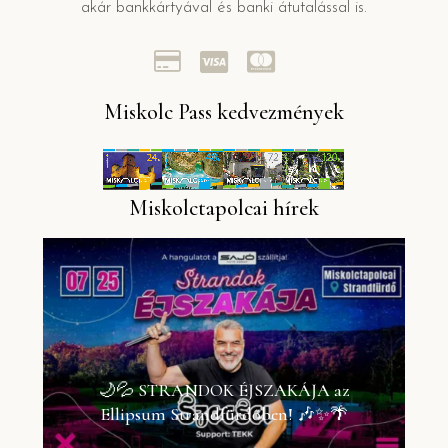
akár bankkártyával és banki átutalással is.
Miskolc Pass kedvezmények
Miskolctapolcai hírek
🌙💦 STRANDOK ÉJSZAKÁJA az
Ellipsum Strandfürdőben! 🎶✨🌴