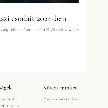
szi csodáit 2024-ben
egység felfedezésére, mint a 2024-es tavasz. Ez
őségek
Kövess minket!
kártyát is
Kövess minket online!
s minimum 3