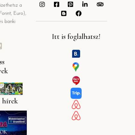
izethetsz a
orint, Euro),
és banki
Itt is foglalhatsz!
ss
yek
 hírek
DOK