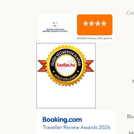
Cí
Blo
Mi