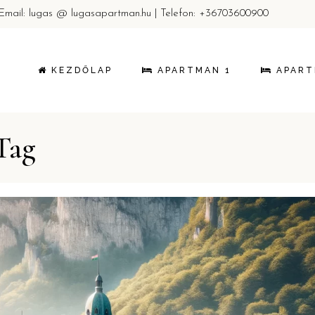
| Email: lugas @ lugasapartman.hu | Telefon:
+36703600900
KEZDŐLAP
APARTMAN 1
APART
Tag