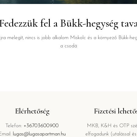
Fedezzük fel a Bükk-hegység tava
jra melegít, nincs is jobb alkalom Miskolc és a környező Bükk-h
a csodá
Elérhetőség
Fizetési lehet
Telefon:
+36703600900
MKB, K&H és OTP szép
Email:
lugas@lugasapartman.hu
elfogadunk (utalással é