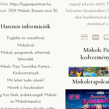
Web:
https://lugasapartman.hu
nappal érkezés előtt). F
münk:
3519 Miskolc Brassói utca 50
helyszínen készpénzben (F
akár bankkártyával 
átutalással is.
Hasznos információk
Foglalás és visszahívás
Miskolcról
Miskolc Pa
Miskolc programok, éttermek,
kedvezmén
látnivalók
Miskolc Pass Turisztikai Kártya –
Kedvezmények
Miskolctapolcai
Mit lehet tudni rólunk?
Híreink a facebookon
g friss hírek, érdekességek Miskolc
és Miskolctapolca
🌙💦 STRAN
skolctapolca barlangfürdő szállás