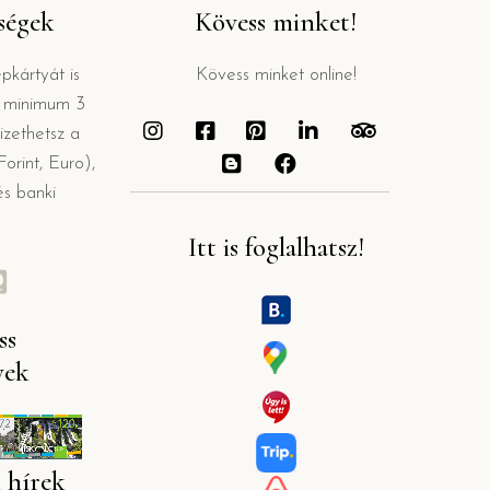
őségek
Kövess minket!
kártyát is
Kövess minket online!
s minimum 3
izethetsz a
orint, Euro),
és banki
Itt is foglalhatsz!
ss
yek
 hírek