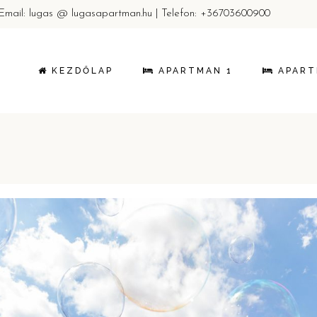
| Email: lugas @ lugasapartman.hu | Telefon:
+36703600900
KEZDŐLAP
APARTMAN 1
APART