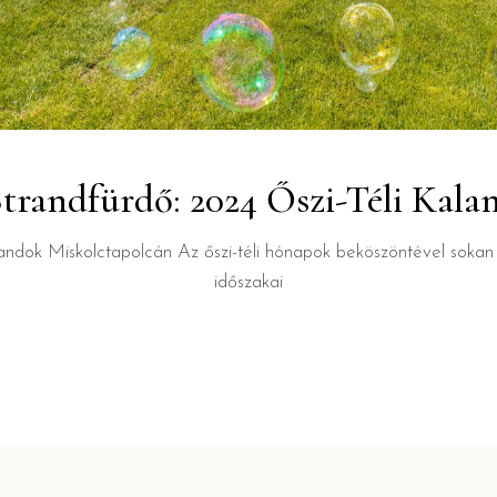
trandfürdő: 2024 Őszi-Téli Kal
landok Miskolctapolcán Az őszi-téli hónapok beköszöntével sokan
időszakai