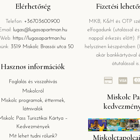
Elérhetőség
Fizetési lehet
Telefon:
+36703600900
MKB, K&H és OTP szép
Email:
lugas@lugasapartman.hu
elfogadunk (utalással é
Web:
https://lugasapartman.hu
nappal érkezés előtt). F
münk:
3519 Miskolc Brassói utca 50
helyszínen készpénzben (F
akár bankkártyával 
átutalással is.
Hasznos információk
Foglalás és visszahívás
Miskolcról
Miskolc Pa
Miskolc programok, éttermek,
kedvezmén
látnivalók
Miskolc Pass Turisztikai Kártya –
Kedvezmények
Miskolctapolcai
Mit lehet tudni rólunk?