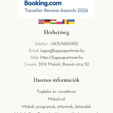
Elérhetőség
Telefon:
+36703600900
Email:
lugas@lugasapartman.hu
Web:
https://lugasapartman.hu
Címünk:
3519 Miskolc Brassói utca 50
Hasznos információk
Foglalás és visszahívás
Miskolcról
Miskolc programok, éttermek, látnivalók