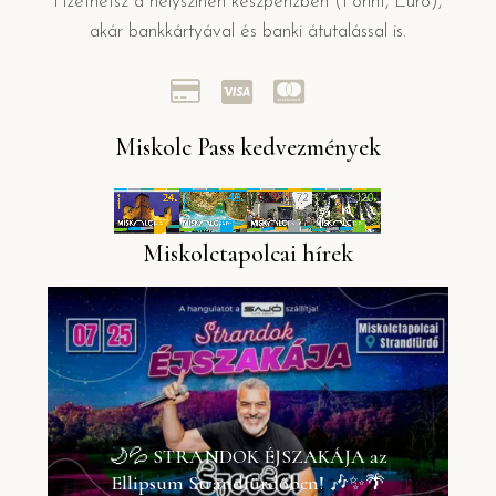
Fizethetsz a helyszínen készpénzben (Forint, Euro),
akár bankkártyával és banki átutalással is.
Miskolc Pass kedvezmények
Miskolctapolcai hírek
🌙💦 STRANDOK ÉJSZAKÁJA az
Ellipsum Strandfürdőben! 🎶✨🌴