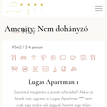
Amenity: Nem dohányzó
Ft105
from
95m2
2-4 person
Lugas Apartman 1
Szereted megőrizni a privát szférádat? Akkor jó
hírünk van, ugyanis a Lugas Apartman **** nem
csak egy szoba sok ággyal, hanem egy teljes