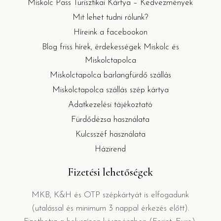
Miskolc Pass Turisztikai Kártya – Kedvezmények
Mit lehet tudni rólunk?
Híreink a facebookon
Blog friss hírek, érdekességek Miskolc és
Miskolctapolca
Miskolctapolca barlangfürdő szállás
Miskolctapolca szállás szép kártya
Adatkezelési tájékoztató
Fürdődézsa használata
Kulcsszéf használata
Házirend
Fizetési lehetőségek
MKB, K&H és OTP szépkártyát is elfogadunk
(utalással és minimum 3 nappal érkezés előtt).