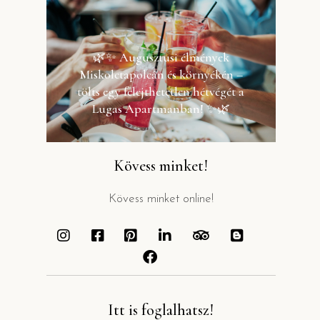
🌿✨ Augusztusi élmények
Miskolctapolcán és környékén –
tölts egy felejthetetlen hétvégét a
Lugas Apartmanban! ✨🌿
Kövess minket!
Kövess minket online!
Itt is foglalhatsz!